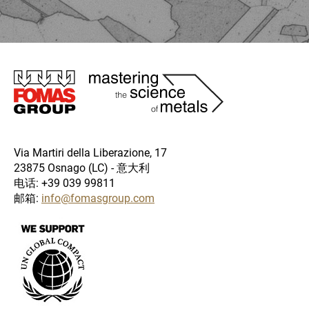
圖
片
Via Martiri della Liberazione, 17
23875 Osnago (LC) - 意大利
电话: +39 039 99811
邮箱:
info@fomasgroup.com
圖
片