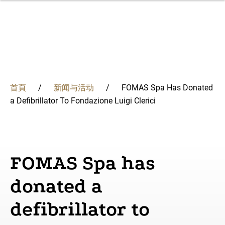
移
至
主
內
容
集团
首頁
新闻与活动
FOMAS Spa Has Donated
FOMAS集团是一家源自意大利的跨国公司，专业生产锻
我们的解决方案结合了经验和创新，提供适合世界各地各
深厚的冶金知识和创新使我们能够改变我们的流程，保证
不断评估我们对经济、环境和人们的影响，承诺指引我们
我们在多元文化、创新和激励人心的工作环境中促进员工
a Defibrillator To Fondazione Luigi Clerici
導
件、轧环和金属粉末。核心业务领域包括发电、石油和天
种需求的独特组件和服务。质量、准确和灵活性始终存在
每天的最高质量水平
采取负责任和可持续管理的行为。
的成长，增强个人抱负并提高技能。
解决方案
然气、工业和航空航天。
于我们所有的项目中。
概述
概述
冶金
航
概述
概述
专业知识
创新
掌握金属科学
学习与发展
FOMAS Spa has
哲学
发电
連
质量
对地球的认识和承诺
在弗马斯集团就业
可持续发展
donated a
法治管理
石油和天然气
认证
以人为本
結
我们的历史
工业
defibrillator to
为社区创造共同价值
人们
航空、航天和国防