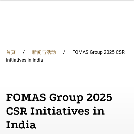
移
至
主
內
容
集团
首頁
新闻与活动
FOMAS Group 2025 CSR
FOMAS集团是一家源自意大利的跨国公司，专业生产锻
我们的解决方案结合了经验和创新，提供适合世界各地各
深厚的冶金知识和创新使我们能够改变我们的流程，保证
不断评估我们对经济、环境和人们的影响，承诺指引我们
我们在多元文化、创新和激励人心的工作环境中促进员工
Initiatives In India
導
件、轧环和金属粉末。核心业务领域包括发电、石油和天
种需求的独特组件和服务。质量、准确和灵活性始终存在
每天的最高质量水平
采取负责任和可持续管理的行为。
的成长，增强个人抱负并提高技能。
解决方案
然气、工业和航空航天。
于我们所有的项目中。
概述
概述
冶金
航
概述
概述
专业知识
创新
掌握金属科学
学习与发展
FOMAS Group 2025
哲学
发电
連
质量
对地球的认识和承诺
在弗马斯集团就业
可持续发展
CSR Initiatives in
法治管理
石油和天然气
认证
以人为本
結
我们的历史
工业
India
为社区创造共同价值
人们
航空、航天和国防