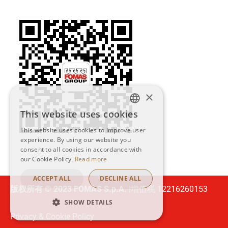
圖
片
×
This website uses cookies
ENGLISH
This website uses cookies to improve user
ITALIAN
experience. By using our website you
consent to all cookies in accordance with
our Cookie Policy.
Read more
ZH-HANT
ACCEPT ALL
DECLINE ALL
版权所有 © 2023 FOMAS S.p.A. |
增值税 12216260153
SHOW DETAILS
Privacy & Cookie Policy