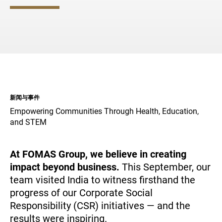
与合作伙伴一起拥抱变革
形式和领土
全球的分布
供应商
媒体
新闻与事件
Empowering Communities Through Health, Education,
文件
and STEM
ZH-HANT
At FOMAS Group, we believe in creating
impact beyond business.
This September, our
team visited India to witness firsthand the
progress of our Corporate Social
Responsibility (CSR) initiatives — and the
results were inspiring.