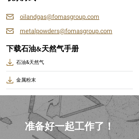
oilandgas@fomasgroup.com
metalpowders@fomasgroup.com
下载石油&天然气手册
石油&天然气
金属粉末
叶轮
粉末
：MIMETE
®
M
F51
准备好一起工作了！
PSD
：50-150 微米