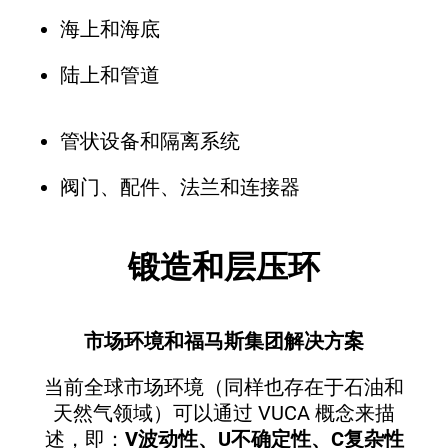
海上和海底
内部和外部旋转环
顶板
陆上和管道
转塔导轨
井口组件
管状设备和隔离系统
锚杆
Immagine
阀门、配件、法兰和连接器
锻造和层压环
市场环境和福马斯集团解决方案
当前全球市场环境（同样也存在于石油和
天然气领域）可以通过 VUCA 概念来描
述，即：
V波动性、U不确定性、C复杂性