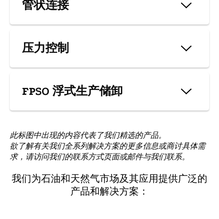
管状连接
阀芯体/主阀块
管状连接
Immagine
压力控制
立管法兰
压力控制
Immagine
FPSO 浮式生产储卸
环形 BOP（防喷器
阀芯体/主阀块连接器
FPSO 浮式生产储卸
Immagine
外壳挂钩
此标图中出现的内容代表了我们精选的产品。
转塔旋转核心
井口组件
欲了解有关我们全系列解决方案的更多信息或商讨具体需
销/盒连接器
求，请访问我们的联系方式页面或邮件与我们联系。
Immagine
张紧接头环
我们为石油和天然气市场及其应用提供广泛的
法兰
产品和解决方案：
防爆阀“BOP”
夹钳
Immagine