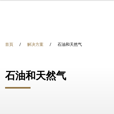
移
至
主
內
容
集团
首頁
解决方案
石油和天然气
FOMAS集团是一家源自意大利的跨国公司，专业生产锻
我们的解决方案结合了经验和创新，提供适合世界各地各
深厚的冶金知识和创新使我们能够改变我们的流程，保证
不断评估我们对经济、环境和人们的影响，承诺指引我们
我们在多元文化、创新和激励人心的工作环境中促进员工
件、轧环和金属粉末。核心业务领域包括发电、石油和天
种需求的独特组件和服务。质量、准确和灵活性始终存在
每天的最高质量水平
采取负责任和可持续管理的行为。
的成长，增强个人抱负并提高技能。
解决方案
然气、工业和航空航天。
于我们所有的项目中。
概述
概述
冶金
概述
概述
石油和天然气
专业知识
创新
掌握金属科学
学习与发展
哲学
发电
质量
对地球的认识和承诺
在弗马斯集团就业
可持续发展
法治管理
石油和天然气
认证
以人为本
我们的历史
工业
为社区创造共同价值
人们
航空、航天和国防