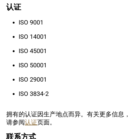
认证
ISO 9001
ISO 14001
ISO 45001
ISO 50001
ISO 29001
ISO 3834-2
A阀门用大型迷宫笼（直径500毫米）
粉末
：MIMETE
®
V
718
拥有的认证因生产地点而异。有关更多信息，
PSD
：15 - 45微米
请参阅
认证
页面。
生产技术
：LPBF
联系方式