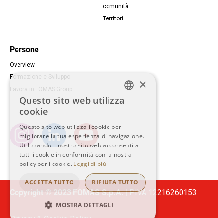
comunità
Territori
Persone
Overview
Formazione e Sviluppo
×
Lavora in FOMAS Group
Questo sito web utilizza
ENGLISH
cookie
ITALIAN
Questo sito web utilizza i cookie per
Instagram
LinkedIn
YouTube
migliorare la tua esperienza di navigazione.
ZH-HANT
Utilizzando il nostro sito web acconsenti a
Social
tutti i cookie in conformità con la nostra
policy per i cookie.
Leggi di più
ACCETTA TUTTO
RIFIUTA TUTTO
Copyright © 2023 FOMAS S.p.A. |
P.IVA 12216260153
MOSTRA DETTAGLI