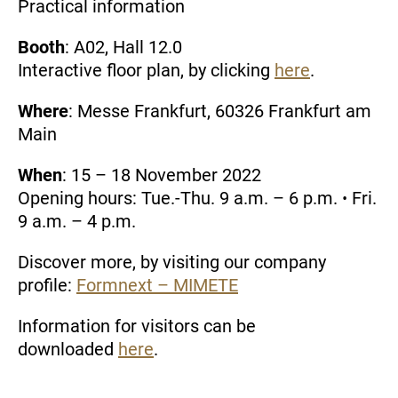
Practical information
Booth
: A02, Hall 12.0
Interactive floor plan, by clicking
here
.
Where
: Messe Frankfurt, 60326 Frankfurt am
Main
When
: 15 – 18 November 2022
Opening hours: Tue.-Thu. 9 a.m. – 6 p.m. ꞏ Fri.
9 a.m. – 4 p.m.
Discover more, by visiting our company
profile:
Formnext – MIMETE
Information for visitors can be
downloaded
here
.