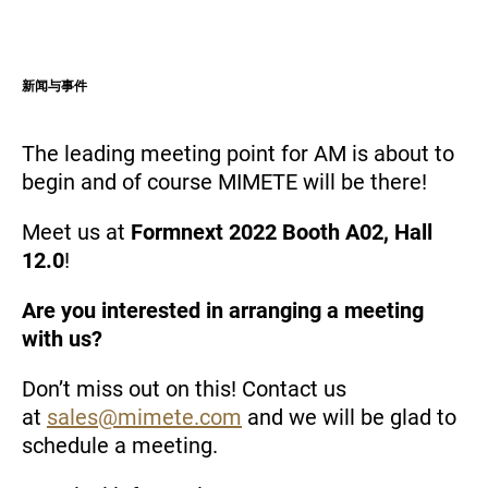
与合作伙伴一起拥抱变革
形式和领土
新闻与事件
全球的分布
供应商
The leading meeting point for AM is about to
begin and of course MIMETE will be there!
媒体
Meet us at
Formnext 2022 Booth A02, Hall
文件
12.0
!
ZH-HANT
Are you interested in arranging a meeting
with us?
Don’t miss out on this! Contact us
at
sales@mimete.com
and we will be glad to
schedule a meeting.