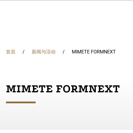
移
至
主
內
容
集团
首頁
新闻与活动
MIMETE FORMNEXT
FOMAS集团是一家源自意大利的跨国公司，专业生产锻
我们的解决方案结合了经验和创新，提供适合世界各地各
深厚的冶金知识和创新使我们能够改变我们的流程，保证
不断评估我们对经济、环境和人们的影响，承诺指引我们
我们在多元文化、创新和激励人心的工作环境中促进员工
導
件、轧环和金属粉末。核心业务领域包括发电、石油和天
种需求的独特组件和服务。质量、准确和灵活性始终存在
每天的最高质量水平
采取负责任和可持续管理的行为。
的成长，增强个人抱负并提高技能。
解决方案
然气、工业和航空航天。
于我们所有的项目中。
概述
概述
冶金
航
概述
概述
MIMETE FORMNEXT
专业知识
创新
掌握金属科学
学习与发展
哲学
发电
連
质量
对地球的认识和承诺
在弗马斯集团就业
可持续发展
法治管理
石油和天然气
认证
以人为本
結
我们的历史
工业
为社区创造共同价值
人们
航空、航天和国防