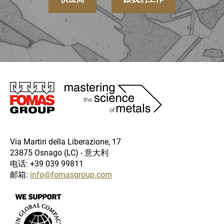
圖
片
Via Martiri della Liberazione, 17
23875 Osnago (LC) - 意大利
电话: +39 039 99811
邮箱:
info@fomasgroup.com
圖
片